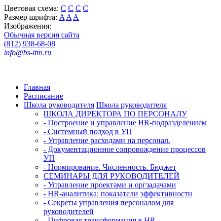
Цветовая схема:
C
C
C
C
Размер шрифта:
A
A
A
Изображения:
Обычная версия сайта
(812) 938-68-08
info@bs-itm.ru
Главная
Расписание
Школа руководителя
Школа руководителя
ШКОЛА ДИРЕКТОРА ПО ПЕРСОНАЛУ
- Построение и управление HR-подразделением
- Системный подход в УП
- Управление расходами на персонал.
- Документационное сопровождение процессов
УП
- Нормирование. Численность. Бюджет
СЕМИНАРЫ ДЛЯ РУКОВОДИТЕЛЕЙ
- Управление проектами и оргзадачами
- HR-аналитика: показатели эффективности
- Секреты управления персоналом для
руководителей
- Цифровая трансформация в HR