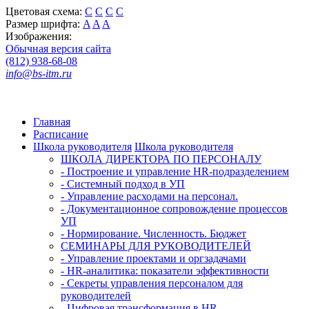
Цветовая схема:
C
C
C
C
Размер шрифта:
A
A
A
Изображения:
Обычная версия сайта
(812) 938-68-08
info@bs-itm.ru
Главная
Расписание
Школа руководителя
Школа руководителя
ШКОЛА ДИРЕКТОРА ПО ПЕРСОНАЛУ
- Построение и управление HR-подразделением
- Системный подход в УП
- Управление расходами на персонал.
- Документационное сопровождение процессов
УП
- Нормирование. Численность. Бюджет
СЕМИНАРЫ ДЛЯ РУКОВОДИТЕЛЕЙ
- Управление проектами и оргзадачами
- HR-аналитика: показатели эффективности
- Секреты управления персоналом для
руководителей
- Цифровая трансформация в HR