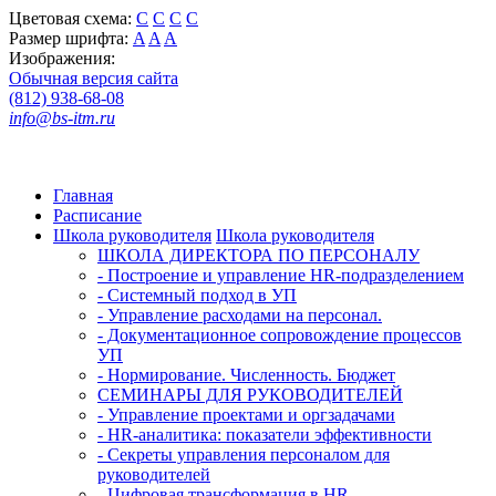
Цветовая схема:
C
C
C
C
Размер шрифта:
A
A
A
Изображения:
Обычная версия сайта
(812) 938-68-08
info@bs-itm.ru
Главная
Расписание
Школа руководителя
Школа руководителя
ШКОЛА ДИРЕКТОРА ПО ПЕРСОНАЛУ
- Построение и управление HR-подразделением
- Системный подход в УП
- Управление расходами на персонал.
- Документационное сопровождение процессов
УП
- Нормирование. Численность. Бюджет
СЕМИНАРЫ ДЛЯ РУКОВОДИТЕЛЕЙ
- Управление проектами и оргзадачами
- HR-аналитика: показатели эффективности
- Секреты управления персоналом для
руководителей
- Цифровая трансформация в HR