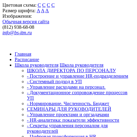
Цветовая схема:
C
C
C
C
Размер шрифта:
A
A
A
Изображения:
Обычная версия сайта
(812) 938-68-08
info@bs-itm.ru
Главная
Расписание
Школа руководителя
Школа руководителя
ШКОЛА ДИРЕКТОРА ПО ПЕРСОНАЛУ
- Построение и управление HR-подразделением
- Системный подход в УП
- Управление расходами на персонал.
- Документационное сопровождение процессов
УП
- Нормирование. Численность. Бюджет
СЕМИНАРЫ ДЛЯ РУКОВОДИТЕЛЕЙ
- Управление проектами и оргзадачами
- HR-аналитика: показатели эффективности
- Секреты управления персоналом для
руководителей
- Цифровая трансформация в HR