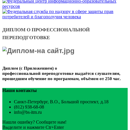
ДИПЛОМ О ПРОФЕССИОНАЛЬНОЙ
ПЕРЕПОДГОТОВКЕ
Диплом (с Приложением)
о
профессиональной переподготовке
выдаётся слушателям,
прошедшим
обучение по программам,
объёмом от 250 час.
Наши контакты
Санкт-Петербург, В.О., Большой проспект, д.18
(812) 938-68-08
info@bs-itm.ru
Нашли ошибку? Сообщите нам!
Выделите и нажмите Ctr+Enter