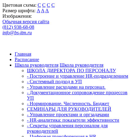
Цветовая схема:
C
C
C
C
Размер шрифта:
A
A
A
Изображения:
Обычная версия сайта
(812) 938-68-08
info@bs-itm.ru
Главная
Расписание
Школа руководителя
Школа руководителя
ШКОЛА ДИРЕКТОРА ПО ПЕРСОНАЛУ
- Построение и управление HR-подразделением
- Системный подход в УП
- Управление расходами на персонал.
- Документационное сопровождение процессов
УП
- Нормирование. Численность. Бюджет
СЕМИНАРЫ ДЛЯ РУКОВОДИТЕЛЕЙ
- Управление проектами и оргзадачами
- HR-аналитика: показатели эффективности
- Секреты управления персоналом для
руководителей
- Цифровая трансформация в HR