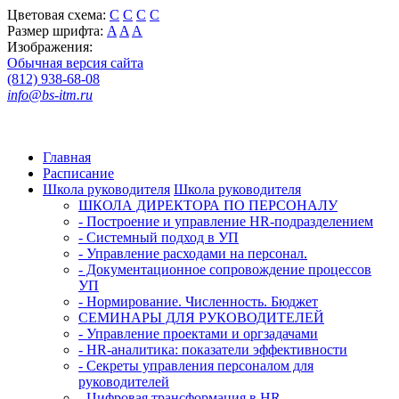
Цветовая схема:
C
C
C
C
Размер шрифта:
A
A
A
Изображения:
Обычная версия сайта
(812) 938-68-08
info@bs-itm.ru
Главная
Расписание
Школа руководителя
Школа руководителя
ШКОЛА ДИРЕКТОРА ПО ПЕРСОНАЛУ
- Построение и управление HR-подразделением
- Системный подход в УП
- Управление расходами на персонал.
- Документационное сопровождение процессов
УП
- Нормирование. Численность. Бюджет
СЕМИНАРЫ ДЛЯ РУКОВОДИТЕЛЕЙ
- Управление проектами и оргзадачами
- HR-аналитика: показатели эффективности
- Секреты управления персоналом для
руководителей
- Цифровая трансформация в HR