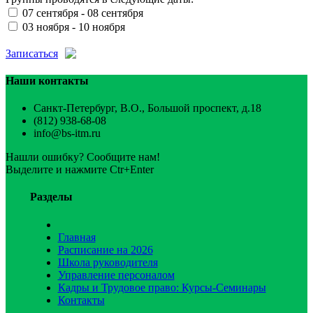
07 сентября - 08 сентября
03 ноября - 10 ноября
Записаться
Наши контакты
Санкт-Петербург, В.О., Большой проспект, д.18
(812) 938-68-08
info@bs-itm.ru
Нашли ошибку? Сообщите нам!
Выделите и нажмите Ctr+Enter
Разделы
Главная
Расписание на 2026
Школа руководителя
Управление персоналом
Кадры и Трудовое право: Курсы-Семинары
Контакты