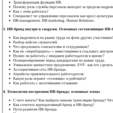
Трансформация функции HR.
Почему роль службы персонала выходит за пределы кадро
Как с этим работать?
Специалист по управлению персоналом как кросс-культурн
HR-management. HR-marketing. Human Relations.
3. HR-бренд внутри и снаружи. Основные составляющие HR-
Как выделиться на рынке труда на фоне других участников
Разбор кейсов слушателей.
Что предложить соискателям и сотрудникам?
Как не «переборщить» с инвестициями в соц.пакет, внутре
Нужно ли работать с имиджем работодателя в кризис?
Позиционирование перед кандидатами на рынке труда.
Уникальное ценностное предложение. EVP - как его сдела
Ассоциативная сеть HR-бренда.
Атрибуты привлекательного работодателя.
Какую роль играют «отзовики» и рейтинги?
Как работать с негативными отзывами
4. Технология построения HR-бренда: основные этапы
С чего начать? Как выбрать каналы трансляции бренда? Чт
Как сочетать корпоративный бренд и HR-бренд?
Пути развития HR-бренда.