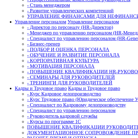
- Стань менеджером
- Развитие управленческих компетенций
УПРАВЛЕНИЕ ФИНАНСАМИ ДЛЯ НЕФИНАНС
Управление персоналом
Управление персоналом
- Директор по персоналу (HR-Директор)
- Менеджер по управлению персоналом (HR-Менед
- Специалист по управлению персоналом (HR-Genera
- Бизнес-тренер
- ПОДБОР И ОЦЕНКА ПЕРСОНАЛА
- ОБУЧЕНИЕ И РАЗВИТИЕ ПЕРСОНАЛА
- КОРПОРАТИВНАЯ КУЛЬТУРА
- МОТИВАЦИЯ ПЕРСОНАЛА
- ПОВЫШЕНИЕ КВАЛИФИКАЦИИ HR-РУКОВ
- СЕМИНАРЫ ДЛЯ РУКОВОДИТЕЛЕЙ
- ТРЕНИНГИ ДЛЯ РУКОВОДИТЕЛЕЙ
Кадры и Трудовое право
Кадры и Трудовое право
- Курс Кадровое делопроизводство
- Курс Трудовое право (Юридическое обеспечение 
- Специалист по Кадровому делопроизводству
- Специалист по управлению персоналом
- Руководитель кадровой службы
- Курсы по программе 1С
ПОВЫШЕНИЕ КВАЛИФИКАЦИИ РУКОВОДИТЕ
ДОКУМЕНТАЦИОННОЕ СОПРОВОЖДЕНИЕ ПР