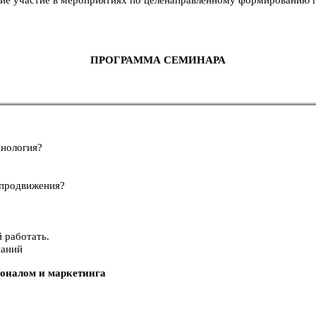
е участие в мероприятиях по целенаправленному формированию п
ПРОГРАММА СЕМИНАРА
хнология?
 продвижения?
й работать.
паний
соналом и маркетинга