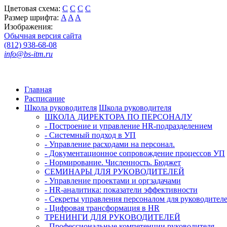
Цветовая схема:
C
C
C
C
Размер шрифта:
A
A
A
Изображения:
Обычная версия сайта
(812) 938-68-08
info@bs-itm.ru
Главная
Расписание
Школа руководителя
Школа руководителя
ШКОЛА ДИРЕКТОРА ПО ПЕРСОНАЛУ
- Построение и управление HR-подразделением
- Системный подход в УП
- Управление расходами на персонал.
- Документационное сопровождение процессов УП
- Нормирование. Численность. Бюджет
СЕМИНАРЫ ДЛЯ РУКОВОДИТЕЛЕЙ
- Управление проектами и оргзадачами
- HR-аналитика: показатели эффективности
- Секреты управления персоналом для руководител
- Цифровая трансформация в HR
ТРЕНИНГИ ДЛЯ РУКОВОДИТЕЛЕЙ
- Профессиональные компетенции руководителя