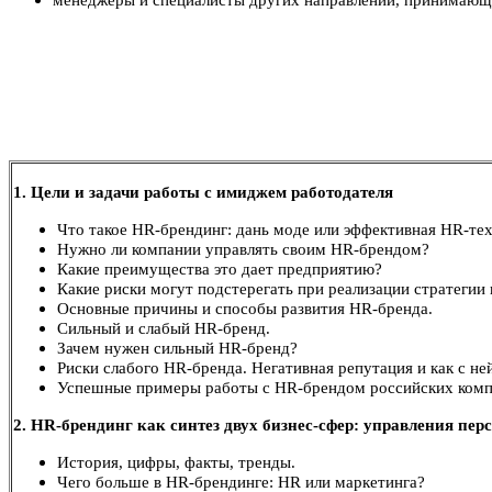
менеджеры и специалисты других направлений, принимающи
1. Цели и задачи работы с имиджем работодателя
Что такое HR-брендинг: дань моде или эффективная HR-те
Нужно ли компании управлять своим HR-брендом?
Какие преимущества это дает предприятию?
Какие риски могут подстерегать при реализации стратегии
Основные причины и способы развития HR-бренда.
Сильный и слабый HR-бренд.
Зачем нужен сильный HR-бренд?
Риски слабого HR-бренда. Негативная репутация и как с не
Успешные примеры работы с HR-брендом российских ком
2. HR-брендинг как синтез двух бизнес-сфер: управления пер
История, цифры, факты, тренды.
Чего больше в HR-брендинге: HR или маркетинга?