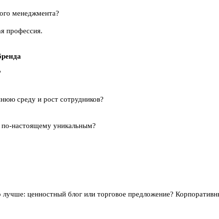
вого менеджмента?
ая профессия.
бренда
?
ннюю среду и рост сотрудников?
ть по-настоящему уникальным?
о лучше: ценностный блог или торговое предложение? Корпоративн